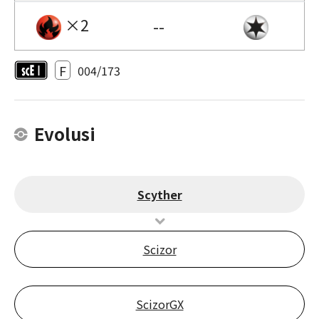
×2
--
F
004/173
Evolusi
Scyther
Scizor
ScizorGX