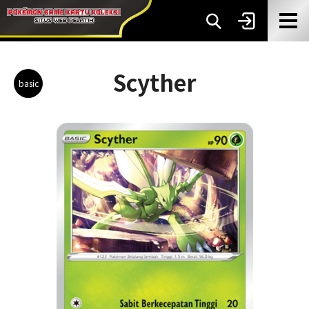
Scyther
basic