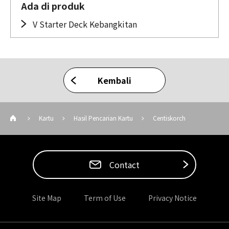
Ada di produk
V Starter Deck Kebangkitan
Kembali
Kartu
Hasil Pencarian Kartu
Centiskorch
Contact
Site Map
Term of Use
Privacy Notice