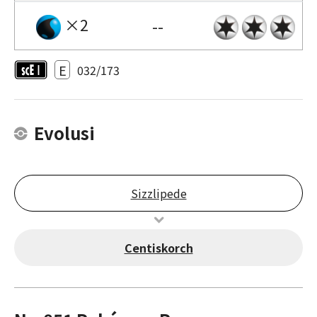
×2
--
E
032/173
Evolusi
Sizzlipede
Centiskorch