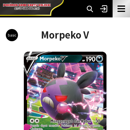
Morpeko V
basic