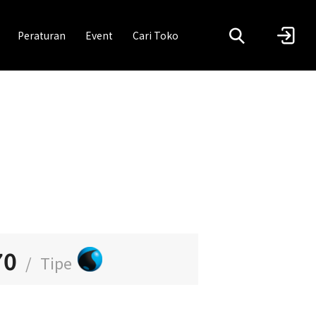
Peraturan
Event
Cari Toko
70
/
Tipe