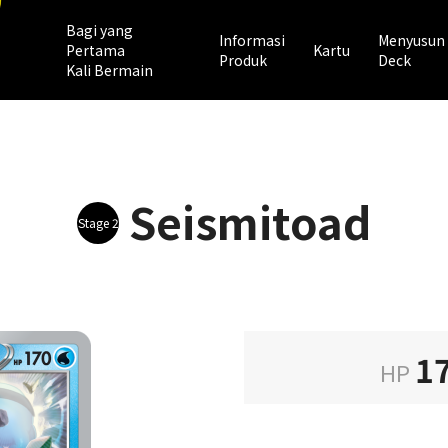
Bagi yang
Informasi
Menyusun
Pertama
Kartu
Produk
Deck
Kali Bermain
Seismitoad
Stage 2
1
HP