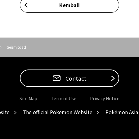
Kembali
Seismitoad
Contact
Site Map
Term of Use
Privacy Notice
site
The official Pokemon Website
Pokémon Asia 