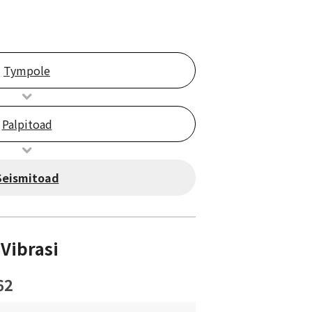
Tympole
Palpitoad
Seismitoad
Vibrasi
62