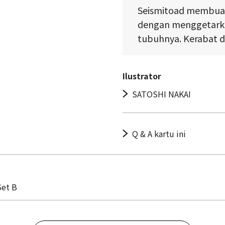
Seismitoad membuat
dengan menggetarkan
tubuhnya. Kerabat d
Ilustrator
SATOSHI NAKAI
Q & A kartu ini
Set B