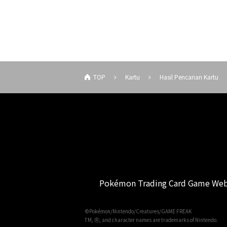
TOP
Kartu
Hasil Pencarian Kartu
Pokémon Trading Card Game Web
©Pokémon/Nintendo/Creatures/GAME FREAK
TM, Ⓡ, and character names are trademarks of Nintendo.