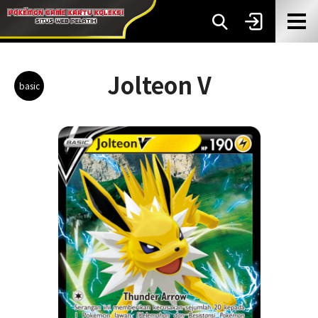
Jolteon V
basic