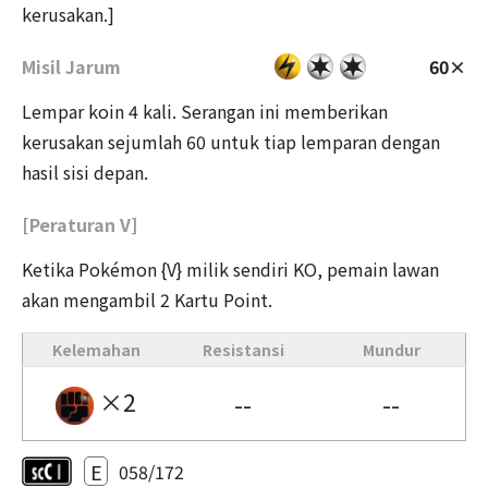
kerusakan.]
Misil Jarum
60×
Lempar koin 4 kali. Serangan ini memberikan
kerusakan sejumlah 60 untuk tiap lemparan dengan
hasil sisi depan.
[Peraturan V]
Ketika Pokémon {V} milik sendiri KO, pemain lawan
akan mengambil 2 Kartu Point.
Kelemahan
Resistansi
Mundur
×2
--
--
E
058/172