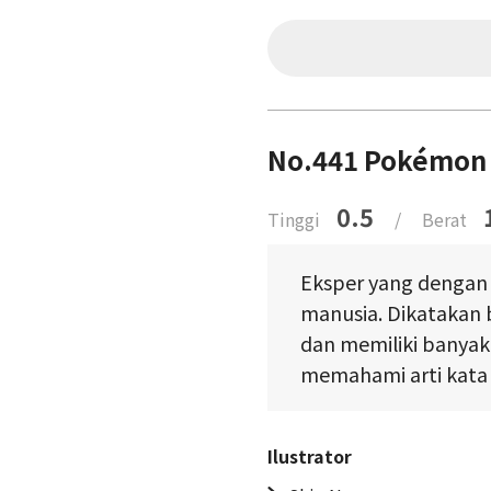
No.441 Pokémon 
0.5
Tinggi
/
Berat
Eksper yang dengan
manusia. Dikatakan
dan memiliki banya
memahami arti kata 
Ilustrator