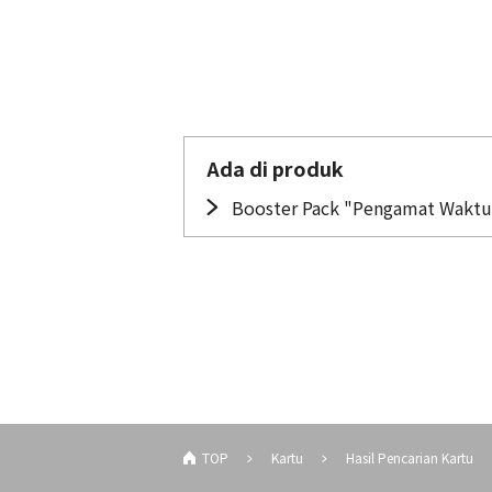
Ada di produk
Booster Pack "Pengamat Waktu
TOP
Kartu
Hasil Pencarian Kartu