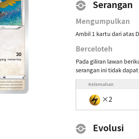
Serangan
Mengumpulkan
Ambil 1 kartu dari atas D
Berceloteh
Pada giliran lawan ber
serangan ini tidak dapa
Kelemahan
×2
Evolusi