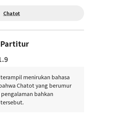
Chatot
Partitur
1.9
 terampil menirukan bahasa
 bahwa Chatot yang berumur
k pengalaman bahkan
tersebut.