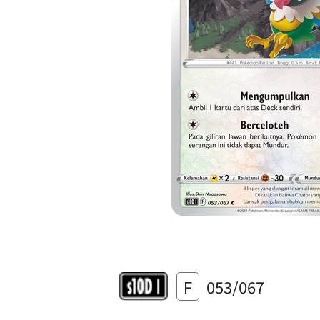
F
053/067