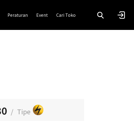
Peraturan
Event
Cari Toko
30
/
Tipe