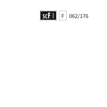
F
062/176