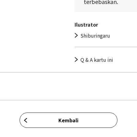
terbebaskan.
Ilustrator
Shiburingaru
Q & A kartu ini
Kembali