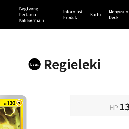
Bagi yang
Informasi
Menyusun
Pertama
Kartu
Produk
Deck
Kali Bermain
Regieleki
basic
1
HP