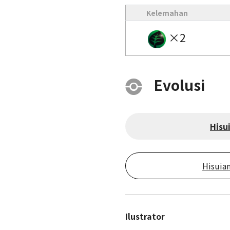
Kelemahan
×2
Evolusi
Hisu
Hisuia
Ilustrator