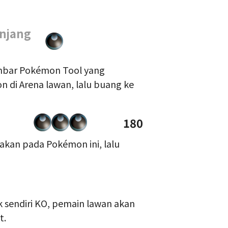
njang
lembar Pokémon Tool yang
 di Arena lawan, lalu buang ke
180
nakan pada Pokémon ini, lalu
k sendiri KO, pemain lawan akan
t.