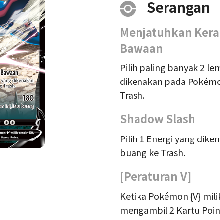
Serangan
Menjatuhkan Kera
Bawaan
Pilih paling banyak 2 
dikenakan pada Pokémon
Trash.
Shadow Slash
Pilih 1 Energi yang dike
buang ke Trash.
[Peraturan V]
Ketika Pokémon {V} mili
mengambil 2 Kartu Poin