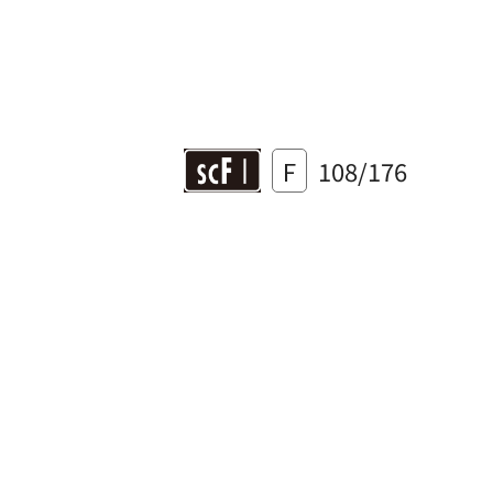
F
108/176