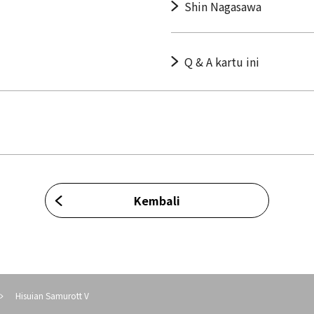
Shin Nagasawa
Q & A kartu ini
Kembali
Hisuian Samurott V