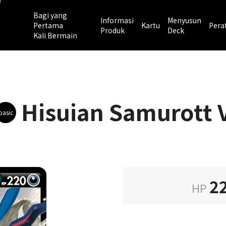
Bagi yang
Informasi
Menyusun
Pertama
Kartu
Pera
Produk
Deck
Kali Bermain
Hisuian Samurott 
basic
2
HP