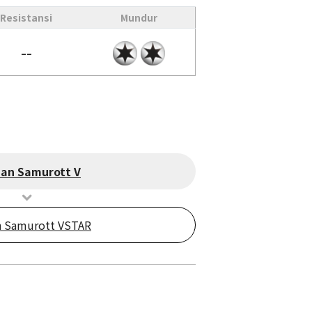
Resistansi
Mundur
--
ian Samurott V
n Samurott VSTAR