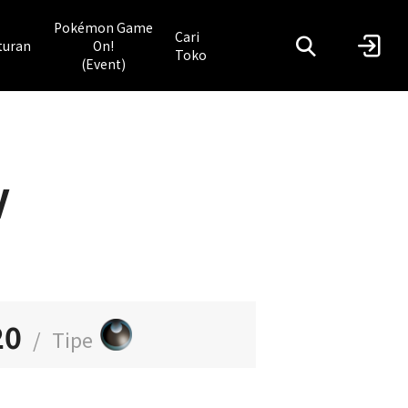
Pokémon Game
Cari
turan
On!
Toko
(Event)
V
20
/
Tipe