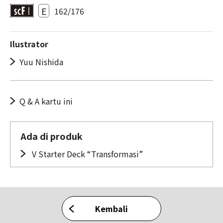
E
162/176
Ilustrator
Yuu Nishida
Q & A kartu ini
Ada di produk
V Starter Deck “Transformasi”
Kembali