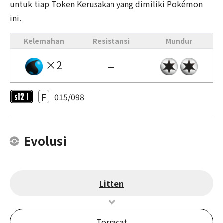
untuk tiap Token Kerusakan yang dimiliki Pokémon
ini.
Kelemahan
Resistansi
Mundur
×2
--
F
015/098
Evolusi
Litten
Torracat