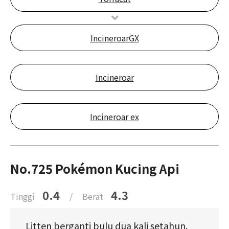
IncineroarGX
Incineroar
Incineroar ex
No.725 Pokémon Kucing Api
0.4
4.3
Tinggi
/
Berat
Litten berganti bulu dua kali setahun.