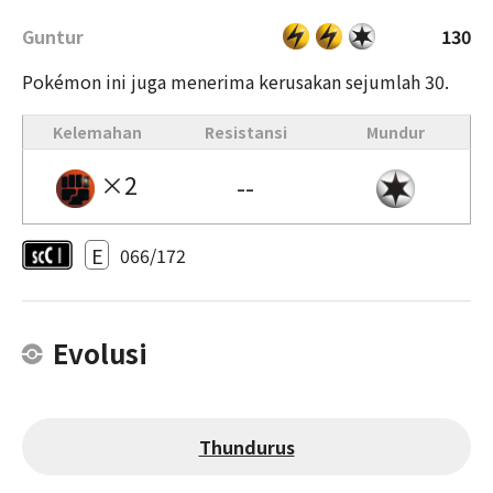
Guntur
130
Pokémon ini juga menerima kerusakan sejumlah 30.
Kelemahan
Resistansi
Mundur
×2
--
E
066/172
Evolusi
Thundurus