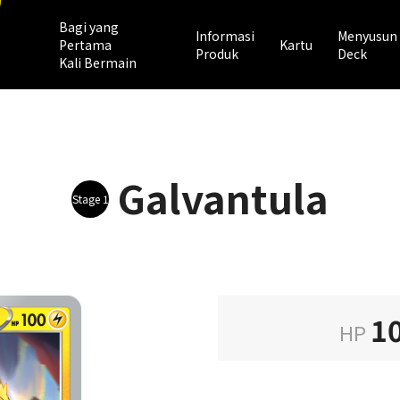
Bagi yang
Informasi
Menyusun
Pertama
Kartu
Produk
Deck
Kali Bermain
Galvantula
Stage 1
1
HP