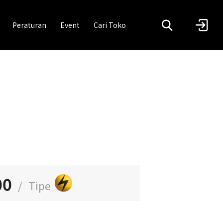
Peraturan
Event
Cari Toko
00
/
Tipe