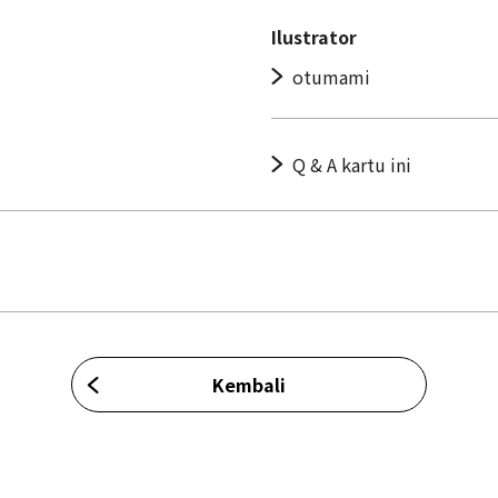
Ilustrator
otumami
Q & A kartu ini
Kembali