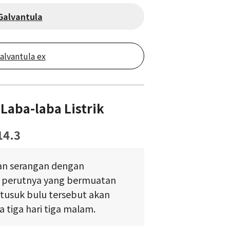
Galvantula
alvantula ex
aba-laba Listrik
14.3
an serangan dengan
 perutnya yang bermuatan
ertusuk bulu tersebut akan
 tiga hari tiga malam.