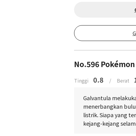
G
No.596 Pokémon L
0.8
Tinggi
/
Berat
Galvantula melakuk
menerbangkan bulu
listrik. Siapa yang t
kejang-kejang selama