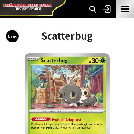
Scatterbug
basic