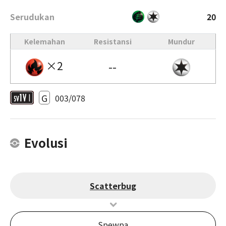
Serudukan
20
Kelemahan
Resistansi
Mundur
×2
--
G
003/078
Evolusi
Scatterbug
Spewpa