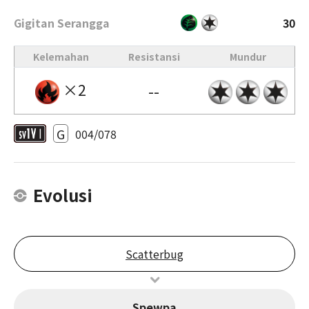
Gigitan Serangga
30
Kelemahan
Resistansi
Mundur
×2
--
G
004/078
Evolusi
Scatterbug
Spewpa