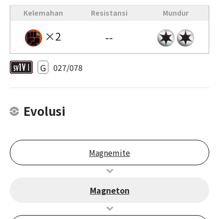
Kelemahan
Resistansi
Mundur
×2
--
G
027/078
Evolusi
Magnemite
Magneton