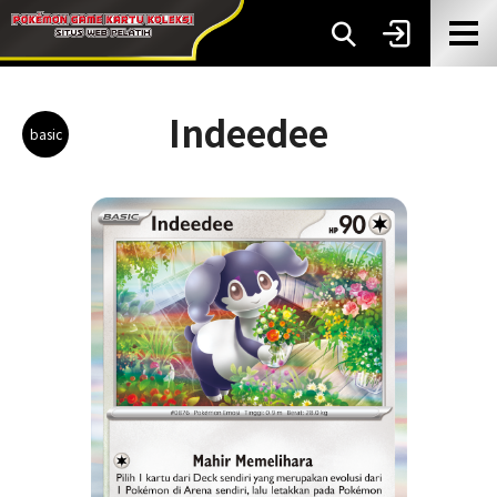
Indeedee
basic