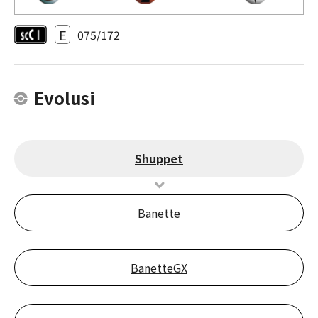
E
075/172
Evolusi
Shuppet
Banette
BanetteGX