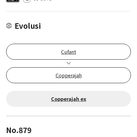
Evolusi
Cufant
Copperajah
Copperajah ex
No.879