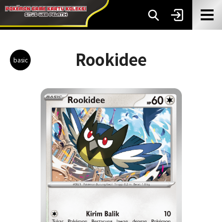
Rookidee
basic