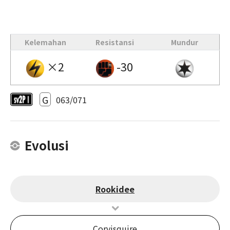
Kelemahan
Resistansi
Mundur
×2
-30
G
063/071
Evolusi
Rookidee
Corvisquire