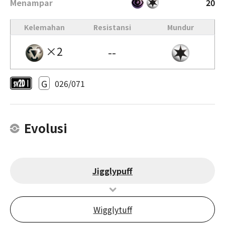
Menampar
20
Kelemahan
Resistansi
Mundur
×2
--
G
026/071
Evolusi
Jigglypuff
Wigglytuff