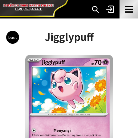
Jigglypuff
basic