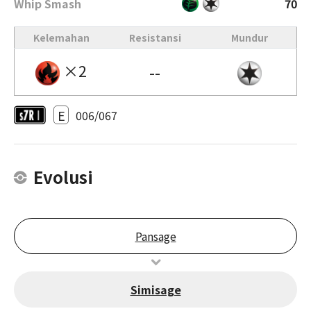
Whip Smash
70
Kelemahan
Resistansi
Mundur
×2
--
E
006/067
Evolusi
Pansage
Simisage