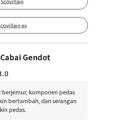
Scovillain
covillain ex
Cabai Gendot
3.0
d berjemur, komponen pedas
in bertambah, dan serangan
kin pedas.