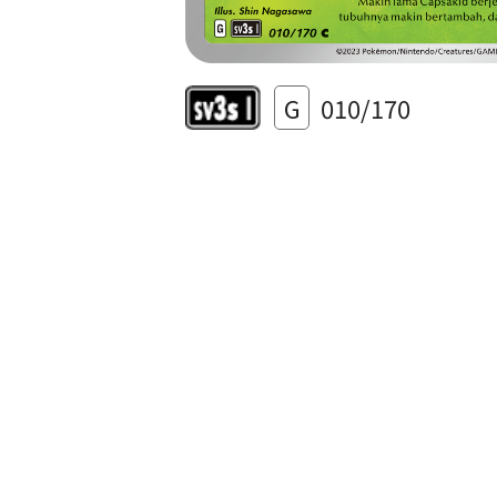
G
010/170