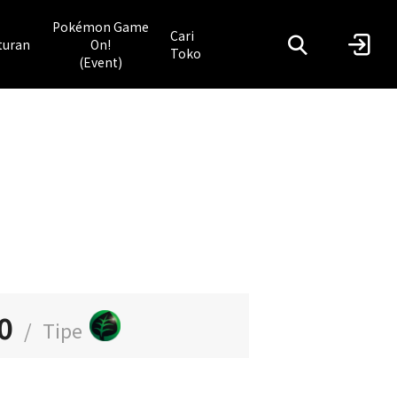
Pokémon Game
Cari
turan
On!
Toko
(Event)
0
/
Tipe