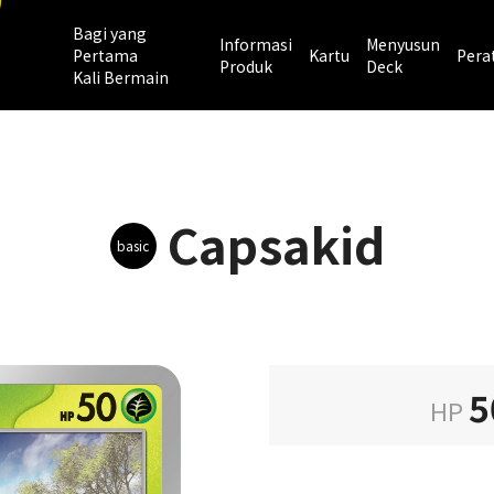
Bagi yang
Informasi
Menyusun
Pertama
Kartu
Pera
Produk
Deck
Kali Bermain
Capsakid
basic
5
HP