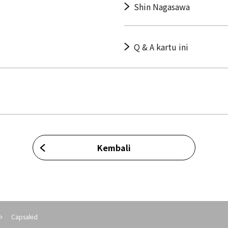
Shin Nagasawa
Q & A kartu ini
Kembali
Capsakid