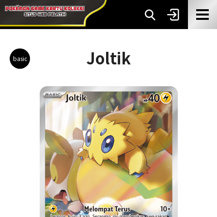
Joltik
basic