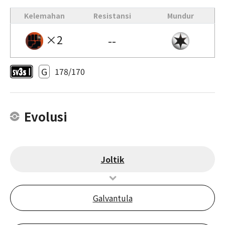
Kelemahan
Resistansi
Mundur
×2
--
G
178/170
Evolusi
Joltik
Galvantula