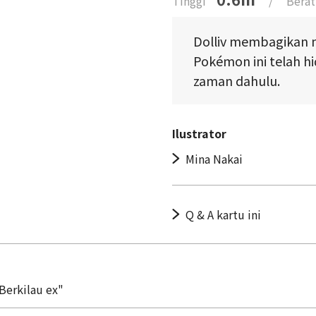
Tinggi
/
Berat
Dolliv membagikan m
Pokémon ini telah h
zaman dahulu.
Ilustrator
Mina Nakai
Q & A kartu ini
Berkilau ex"