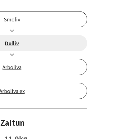
Smoliv
Dolliv
Arboliva
Arboliva ex
Zaitun
11.9kg