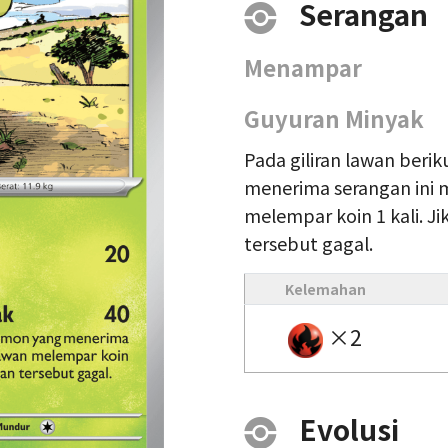
Serangan
Menampar
Guyuran Minyak
Pada giliran lawan beri
menerima serangan ini
melempar koin 1 kali. Ji
tersebut gagal.
Kelemahan
×2
Evolusi