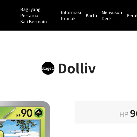
Bagi yang
Informasi
Menyusun
Pertama
Kartu
Pera
Produk
Deck
Kali Bermain
Dolliv
Stage 1
9
HP