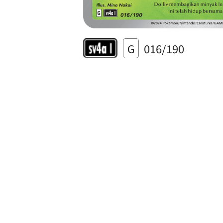
G
016/190