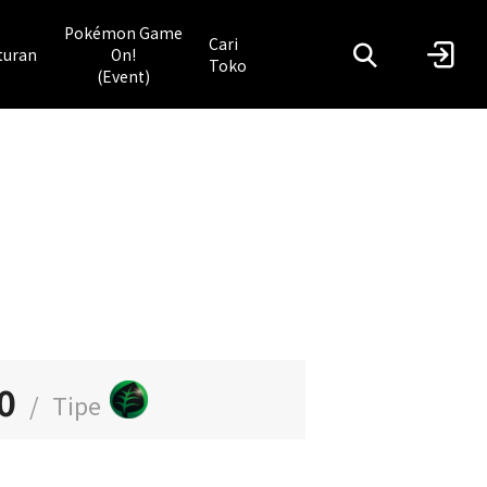
Pokémon Game
Cari
turan
On!
Toko
(Event)
0
/
Tipe