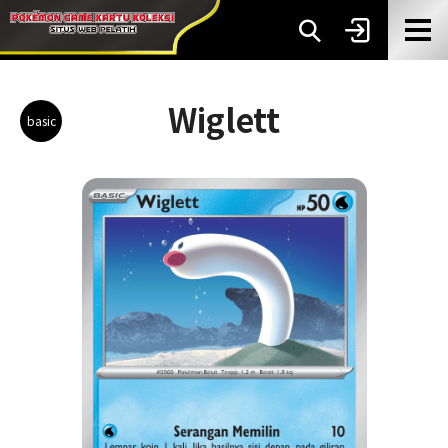
Wiglett
basic