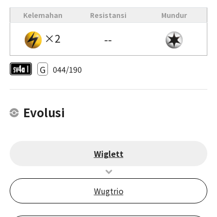
Kelemahan
Resistansi
Mundur
×2
--
G
044/190
Evolusi
Wiglett
Wugtrio