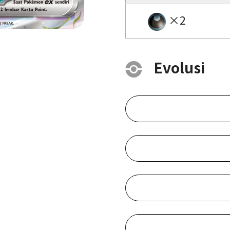
×2
Evolusi