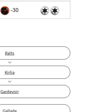
-30
Ralts
Kirlia
Gardevoir
Gallade