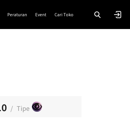
Peraturan
Event
Cari Toko
10
/
Tipe