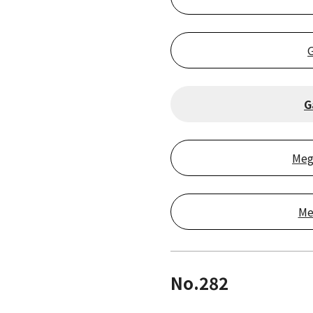
G
Meg
Me
No.282