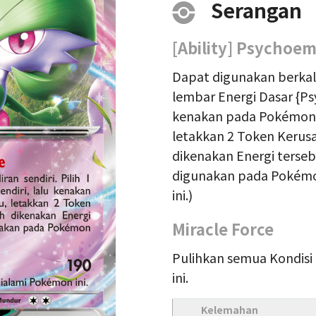
Serangan
[Ability] Psychoe
Dapat digunakan berkali-k
lembar Energi Dasar {Psyc
kenakan pada Pokémon {P
letakkan 2 Token Kerus
dikenakan Energi tersebut
digunakan pada Pokémon
ini.)
Miracle Force
Pulihkan semua Kondisi
ini.
Kelemahan