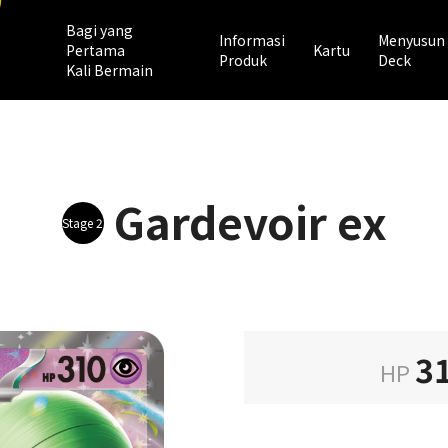
Bagi yang
Informasi
Menyusun
Pertama
Kartu
Produk
Deck
Kali Bermain
Gardevoir ex
Stage 2
3
HP