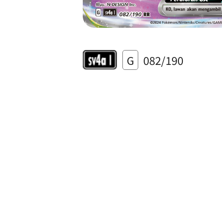
G
082/190