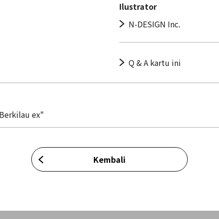
Ilustrator
N-DESIGN Inc.
Q & A kartu ini
Berkilau ex"
Kembali