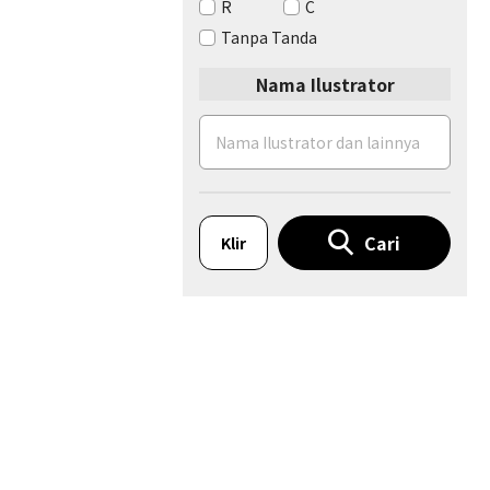
R
C
Tanpa Tanda
Nama Ilustrator
Cari
Klir