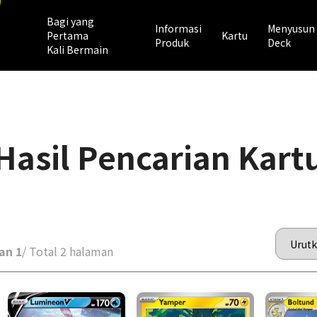
Bagi yang
Informasi
Menyusun
Pertama
Kartu
Produk
Deck
Kali Bermain
Hasil Pencarian Kart
an 1
/ Total 2 halaman