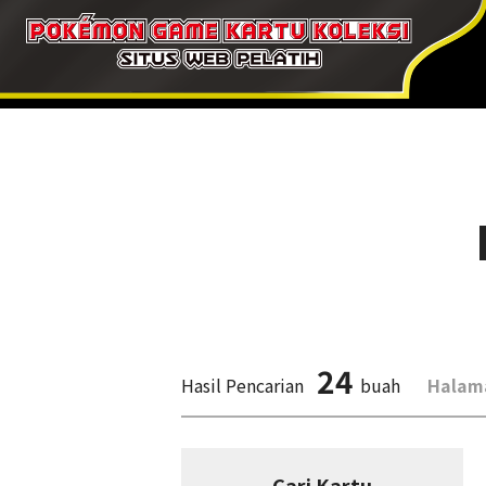
24
Hasil Pencarian
buah
Halam
Cari Kartu