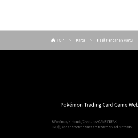
TOP
Kartu
Hasil Pencarian Kartu
Pokémon Trading Card Game Web
©Pokémon/Nintendo/Creatures/GAME FREAK
TM, Ⓡ, and character names are trademarks of Nintendo.