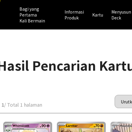
Bagi yang
Informasi
Menyusun
Pertama
Kartu
Produk
Deck
Kali Bermain
Hasil Pencarian Kart
 1
/ Total 1 halaman