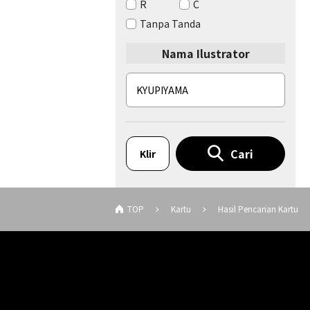
R
C
Tanpa Tanda
Nama Ilustrator
Cari
Klir
TOP
Kartu
Hasil Pencarian Kartu