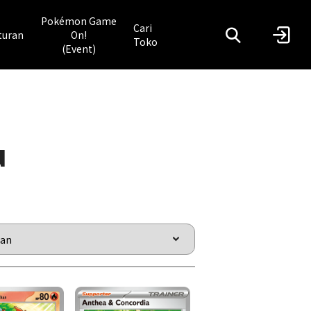
Pokémon Game
Cari
turan
On!
Toko
(Event)
u