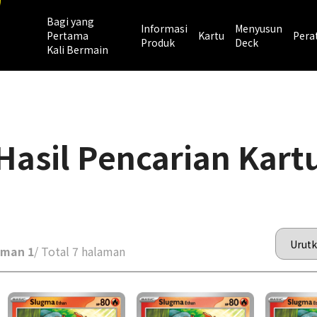
Bagi yang
Informasi
Menyusun
Pertama
Kartu
Pera
Produk
Deck
Kali Bermain
Hasil Pencarian Kart
aman 1
/ Total 7 halaman