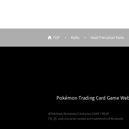
TOP
Kartu
Hasil Pencarian Kartu
Pokémon Trading Card Game Web
©Pokémon/Nintendo/Creatures/GAME FREAK
TM, Ⓡ, and character names are trademarks of Nintendo.