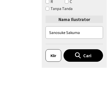
R
C
Tanpa Tanda
Nama Ilustrator
Cari
Klir