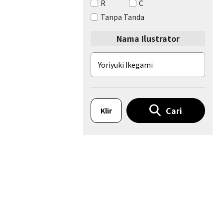
R
C
Tanpa Tanda
Nama Ilustrator
Cari
Klir