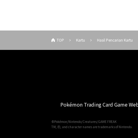
TOP
Kartu
Hasil Pencarian Kartu
Pokémon Trading Card Game Web
©Pokémon/Nintendo/Creatures/GAME FREAK
TM, Ⓡ, and character names are trademarks of Nintendo.