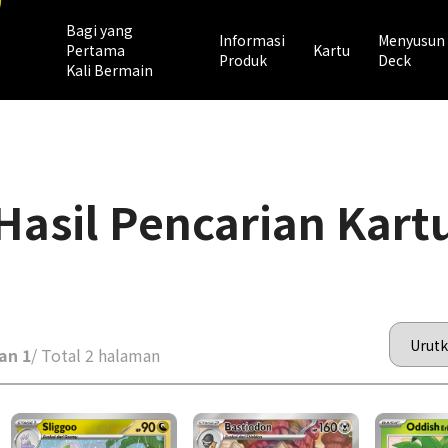
Bagi yang
Informasi
Menyusun
Pertama
Kartu
Produk
Deck
Kali Bermain
Hasil Pencarian Kart
an 1
/ Total 2 halaman