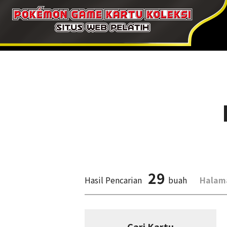
29
Hasil Pencarian
buah
Halam
Cari Kartu