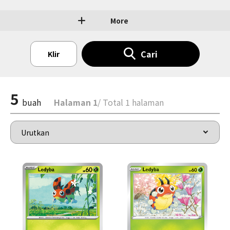
More
Cari
Klir
5
buah
Halaman 1
/ Total 1 halaman