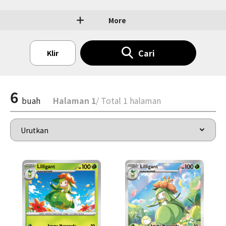
More
Cari
Klir
6
buah
Halaman 1
/ Total 1 halaman