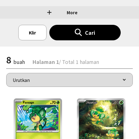
More
Cari
Klir
8
buah
Halaman 1
/ Total 1 halaman