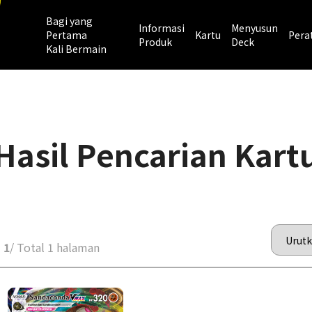
Bagi yang
Informasi
Menyusun
Pertama
Kartu
Pera
Produk
Deck
Kali Bermain
Hasil Pencarian Kart
 1
/ Total 1 halaman