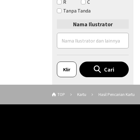
R
C
Tanpa Tanda
Nama Ilustrator
Cari
Klir
TOP
Kartu
Hasil Pencarian Kartu