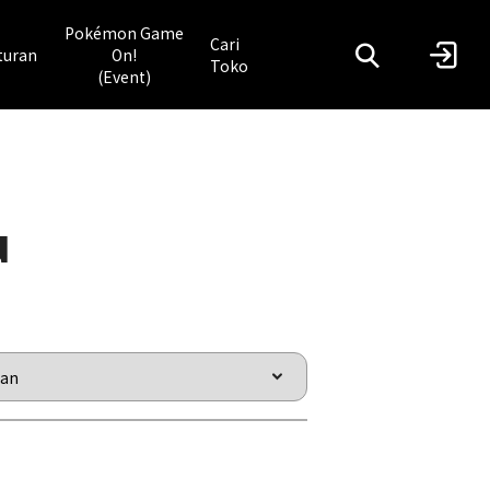
Pokémon Game
Cari
turan
On!
Toko
(Event)
u