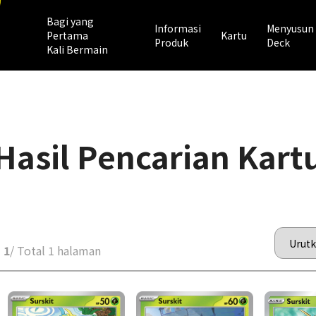
Bagi yang
Informasi
Menyusun
Pertama
Kartu
Produk
Deck
Kali Bermain
Hasil Pencarian Kart
 1
/ Total 1 halaman