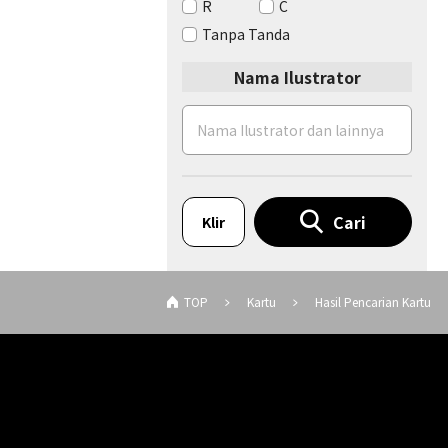
R
C
Tanpa Tanda
Nama Ilustrator
Cari
Klir
TOP
Kartu
Hasil Pencarian Kartu