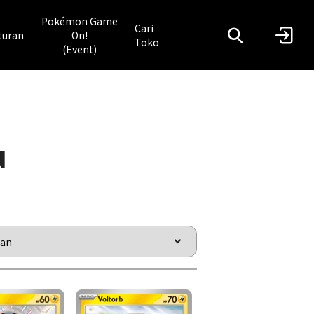
Pokémon Game
Cari
turan
On!
Toko
(Event)
u