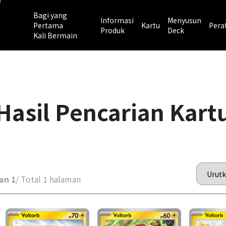
Bagi yang
Informasi
Menyusun
Pertama
Kartu
Pera
Produk
Deck
Kali Bermain
Hasil Pencarian Kart
an 1
/ Total 1 halaman