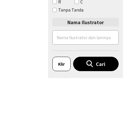
R
C
Tanpa Tanda
Nama Ilustrator
Cari
Klir