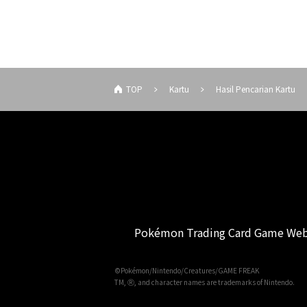
TOP
Kartu
Hasil Pencarian Kartu
Pokémon Trading Card Game Web
©Pokémon/Nintendo/Creatures/GAME FREAK
TM, Ⓡ, and character names are trademarks of Nintendo.