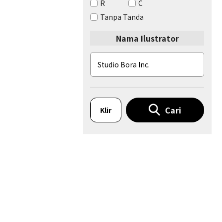
R
C
Tanpa Tanda
Nama Ilustrator
Cari
Klir