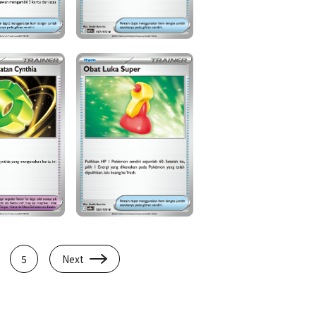
5
Next