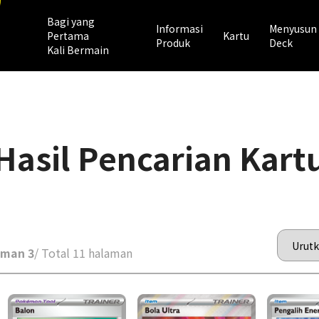
Bagi yang
Informasi
Menyusun
Pertama
Kartu
Produk
Deck
Kali Bermain
Hasil Pencarian Kart
aman 3
/ Total 11 halaman