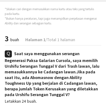
*Silakan cari dengan memasukkan nama kartu atau teks yang tertulis
pada kartu.
*Bukan hanya peraturan, tapi juga menampilkan penjelasan mengenai
Ability dan serangan sebagian kartu.
3
buah
Halaman 1
/Total 1 halaman
Saat saya menggunakan serangan
Regenerasi Paksa Galarian Cursola, saya memilih
Urshifu Serangan Tunggal V dari Trash lawan, lalu
memasukkannya ke Cadangan lawan.Jika pada
saat itu, ada Abomasnow dengan Ability
Toughness Up yang berjalan di Cadangan lawan,
berapa jumlah Token Kerusakan yang diletakkan
pada Urshifu Serangan Tunggal V?
Letakkan 24 buah.