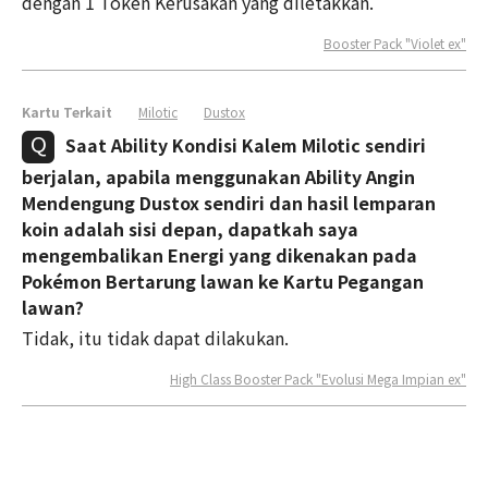
dengan 1 Token Kerusakan yang diletakkan.
Booster Pack "Violet ex"
Kartu Terkait
Milotic
Dustox
Saat Ability Kondisi Kalem Milotic sendiri
berjalan, apabila menggunakan Ability Angin
Mendengung Dustox sendiri dan hasil lemparan
koin adalah sisi depan, dapatkah saya
mengembalikan Energi yang dikenakan pada
Pokémon Bertarung lawan ke Kartu Pegangan
lawan?
Tidak, itu tidak dapat dilakukan.
High Class Booster Pack "Evolusi Mega Impian ex"