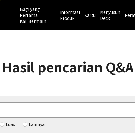
Bagi yang
Informasi
Menyusun
Pertama
Kartu
Pera
Produk
Deck
Kali Bermain
Hasil pencarian Q&A
Luas
Lainnya