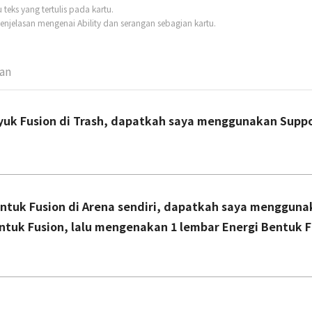
eks yang tertulis pada kartu.
njelasan mengenai Ability dan serangan sebagian kartu.
man
nyuk Fusion di Trash, dapatkah saya menggunakan Suppo
ntuk Fusion di Arena sendiri, dapatkah saya mengguna
tuk Fusion, lalu mengenakan 1 lembar Energi Bentuk F