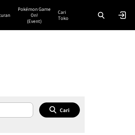
Pokémon Game
Cari
turan
On!
Toko
(Event)
Cari