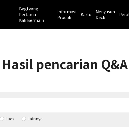
Bagi yang
Informasi
Menyusun
Pertama
Kartu
Pera
Produk
Deck
Kali Bermain
Hasil pencarian Q&A
Luas
Lainnya