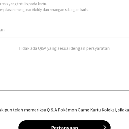
eks yang tertulis pada kartu.
njelasan mengenai Ability dan serangan sebagian kartu.
man
Tidak ada Q&A yang sesuai dengan persyaratan.
ipun telah memeriksa Q & A Pokémon Game Kartu Koleksi, silakan 
Pertanyaan