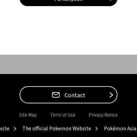
Contact
Site Map
Term of Use
Privacy Notice
site
The official Pokemon Website
Pokémon Asia 