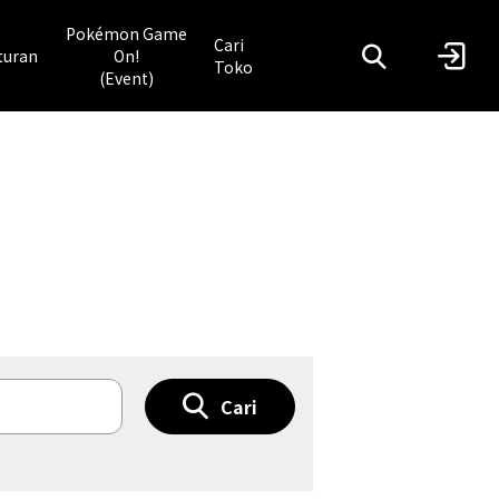
Pokémon Game
Cari
turan
On!
Toko
(Event)
Cari