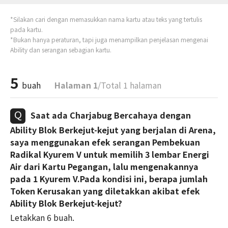
*Silakan cari dengan memasukkan nama kartu atau teks yang tertulis
pada kartu.
*Bukan hanya peraturan, tapi juga menampilkan penjelasan mengenai
Ability dan serangan sebagian kartu.
5
buah
Halaman 1
/Total 1 halaman
Saat ada Charjabug Bercahaya dengan
Ability Blok Berkejut-kejut yang berjalan di Arena,
saya menggunakan efek serangan Pembekuan
Radikal Kyurem V untuk memilih 3 lembar Energi
Air dari Kartu Pegangan, lalu mengenakannya
pada 1 Kyurem V.Pada kondisi ini, berapa jumlah
Token Kerusakan yang diletakkan akibat efek
Ability Blok Berkejut-kejut?
Letakkan 6 buah.