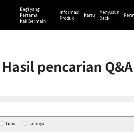
Bagi yang
Informasi
Menyusun
Pertama
Kartu
Pera
Produk
Deck
Kali Bermain
Hasil pencarian Q&A
Luas
Lainnya