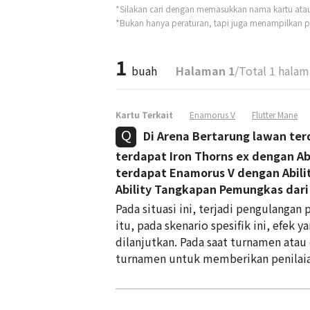
*Silakan cari dengan memasukkan nama kartu atau t
*Bukan hanya peraturan, tapi juga menampilkan pe
1
buah
Halaman 1
/Total 1 hala
Kartu Terkait
Enamorus V
Flutter Mane
Di Arena Bertarung lawan ter
terdapat Iron Thorns ex dengan Abi
terdapat Enamorus V dengan Abili
Ability Tangkapan Pemungkas dar
Pada situasi ini, terjadi pengulanga
itu, pada skenario spesifik ini, efek
dilanjutkan. Pada saat turnamen atau
turnamen untuk memberikan penilaian