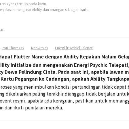
eks yang tertulis pada kartu.
njelasan mengenai Ability dan serangan sebagian kartu.
man
Iron Thorns ex
Meowth ex
Energi {Psychic} Telepati
dapat Flutter Mane dengan Ability Kepakan Malam Gelap
lity Initialize dan mengenakan Energi Psychic Telepati
ty Dewa Pelindung Cinta. Pada saat ini, apabila lawa
i Kartu Pegangan ke Cadangan, apakah Ability Tangka
n proses yang menimbulkan kondisi pertandingan tidak dapat 
 yang dikeluarkan paling terakhir dianggap tidak berjalan un
 event resmi, apabila ada keraguan, pastikan untuk memang
 dan ikuti penilaian mereka.