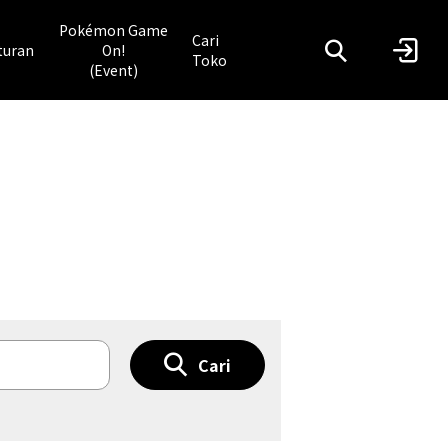
Pokémon Game
Cari
turan
On!
Toko
(Event)
Cari