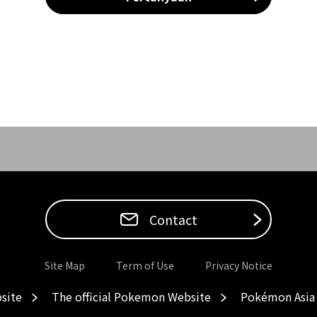
Contact
Site Map
Term of Use
Privacy Notice
site
The official Pokemon Website
Pokémon Asia 