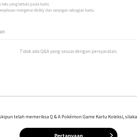
eks yang tertulis pada kartu.
njelasan mengenai Ability dan serangan sebagian kartu.
man
Tidak ada Q&A yang sesuai dengan persyaratan.
ipun telah memeriksa Q & A Pokémon Game Kartu Koleksi, silakan 
Pertanyaan