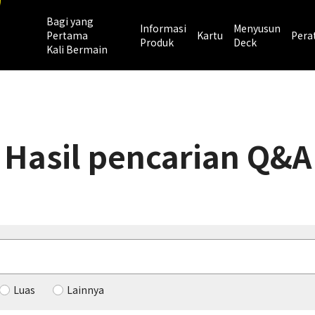
Bagi yang
Informasi
Menyusun
Pertama
Kartu
Pera
Produk
Deck
Kali Bermain
Hasil pencarian Q&A
Luas
Lainnya