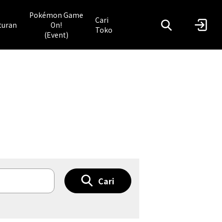
Pokémon Game
Cari
turan
On!
Toko
(Event)
Cari