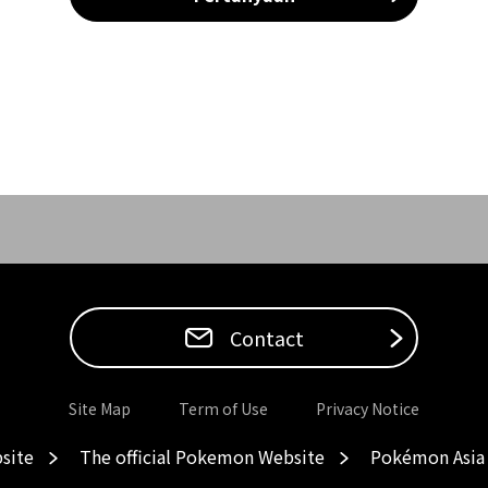
Contact
Site Map
Term of Use
Privacy Notice
site
The official Pokemon Website
Pokémon Asia 