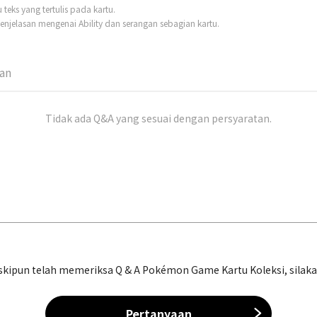
eks yang tertulis pada kartu.
njelasan mengenai Ability dan serangan sebagian kartu.
man
Tidak ada Q&A yang sesuai dengan persyaratan.
ipun telah memeriksa Q & A Pokémon Game Kartu Koleksi, silakan 
Pertanyaan