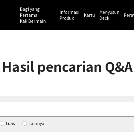
Bagi yang
Informasi
Menyusun
Pertama
Kartu
Pera
Produk
Deck
Kali Bermain
Hasil pencarian Q&A
Luas
Lainnya