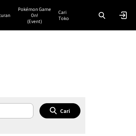
Pokémon Game
Cari
turan
On!
Toko
(Event)
Cari