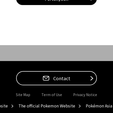
Contact
Site Map
Term of Use
Privacy Notice
site
The official Pokemon Website
Pokémon Asia 