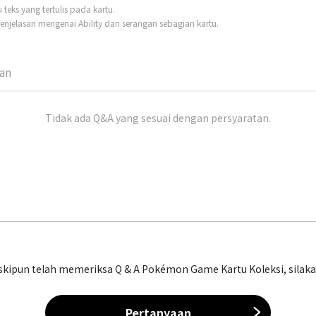
eks yang tertulis pada kartu.
njelasan mengenai Ability dan serangan sebagian kartu.
man
Tidak ada Q&A yang sesuai dengan persyaratan.
ipun telah memeriksa Q & A Pokémon Game Kartu Koleksi, silakan 
Pertanyaan