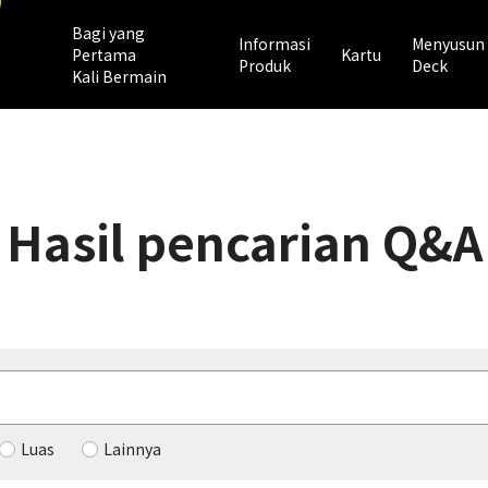
Bagi yang
Informasi
Menyusun
Pertama
Kartu
Produk
Deck
Kali Bermain
Hasil pencarian Q&A
Luas
Lainnya