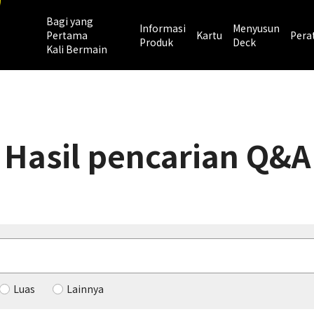
Bagi yang
Informasi
Menyusun
Pertama
Kartu
Pera
Produk
Deck
Kali Bermain
Hasil pencarian Q&A
Luas
Lainnya