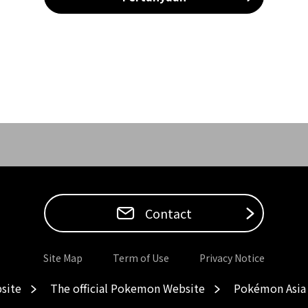
Contact
Site Map
Term of Use
Privacy Notice
site
The official Pokemon Website
Pokémon Asia 