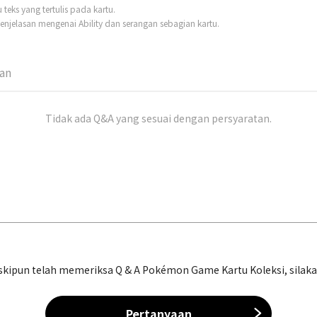
eks yang tertulis pada kartu.
njelasan mengenai Ability dan serangan sebagian kartu.
man
Tidak ada Q&A yang sesuai dengan persyaratan.
ipun telah memeriksa Q & A Pokémon Game Kartu Koleksi, silakan 
Pertanyaan