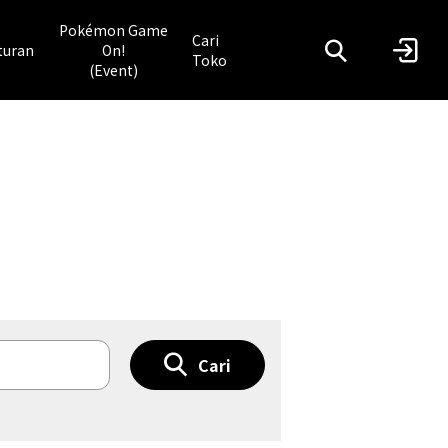
Pokémon Game
Cari
turan
On!
Toko
(Event)
Cari