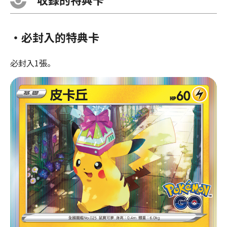
・必封入的特典卡
必封入1張。