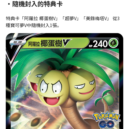
・隨機封入的特典卡
特典卡「阿羅拉 椰蛋樹V」「超夢V」「美錄梅塔V」 從3
種寶可夢V中隨機封入1張。