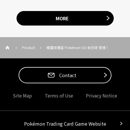
MORE
Product
精靈球禮盒 Pokémon GO 紀念球 登場！
Contact
Site Map
Terms of Use
Privacy Notice
Pokémon Trading Card Game Website