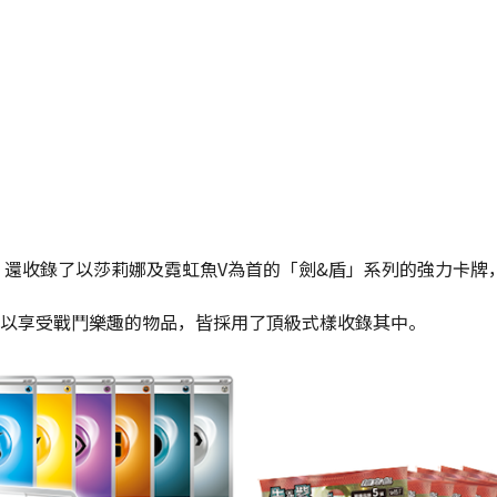
外，還收錄了以莎莉娜及霓虹魚V為首的「劍&盾」系列的強力卡
以享受戰鬥樂趣的物品，皆採用了頂級式樣收錄其中。