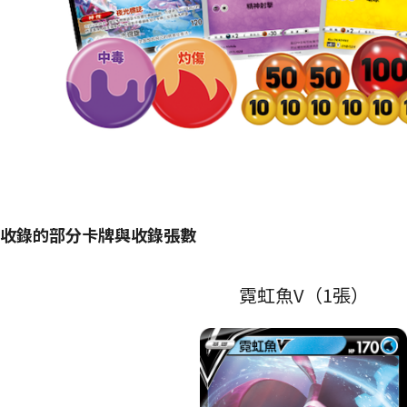
收錄的部分卡牌與收錄張數
霓虹魚V（1張）