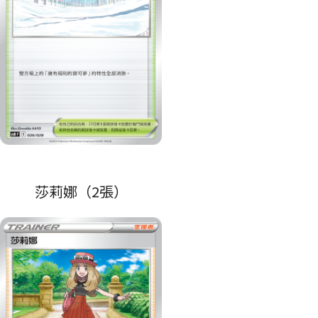
莎莉娜（2張）