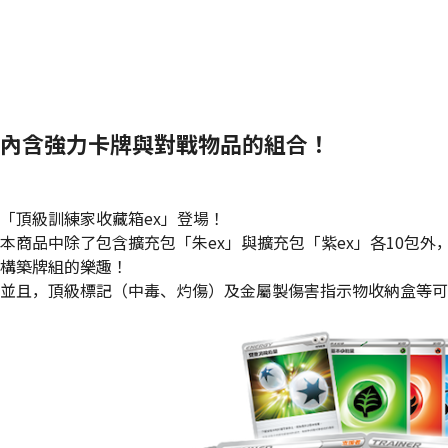
內含強力卡牌與對戰物品的組合！
「頂級訓練家收藏箱ex」登場！
本商品中除了包含擴充包「朱ex」與擴充包「紫ex」各10包
構築牌組的樂趣！
並且，頂級標記（中毒、灼傷）及金屬製傷害指示物收納盒等可