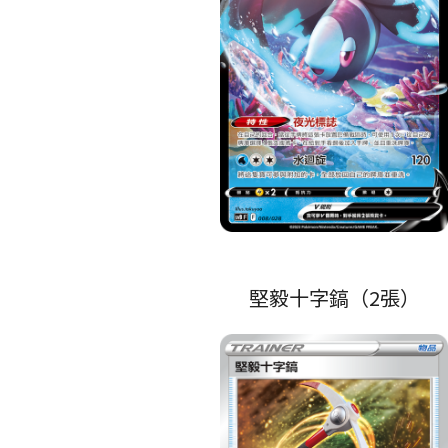
堅毅十字鎬（2張）