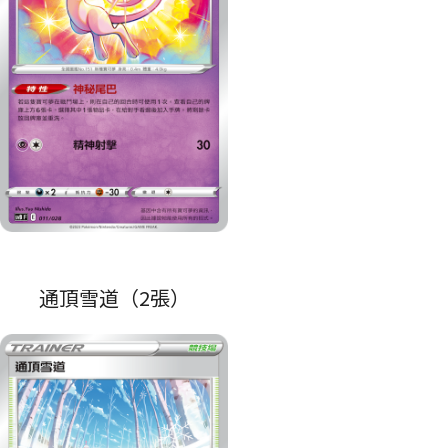
通頂雪道（2張）