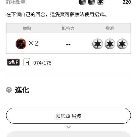
終極衝擊
220
在下個自己的回合，這隻寶可夢無法使用招式。
弱點
抵抗力
撤退
×2
--
H
074/175
進化
帕底亞 烏波