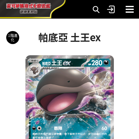
帕底亞 土王ex
1階進
化