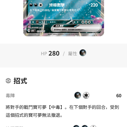
280
HP
/
屬性
招式
毒陣
60
將對手的戰鬥寶可夢【中毒】。在下個對手的回合，受到
這個招式的寶可夢無法撤退。